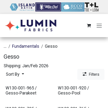
Skip to Content
...
Fundamentals
Gesso
Gesso
Shipping: Jan/Feb 2026
Sort By
Filters
W130-001-965 /
W130-001-920 /
Est. Ship Jan 2026
Est. Ship Jan 2026
Gesso-Parakeet
Gesso-Pool